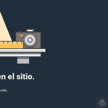
 el sitio.
uida.